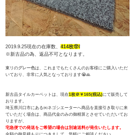
2019.9.25現在の在庫数、
414枚😲❕
※新古品の為、返品不可となります。
東リの
グレー色
は、これまでもたくさんのお客様にご購入いただ
いており、非常に人気となっております😭🙏
新古品タイルカーペットは、現在
1枚＠￥165(税込)
にて販売して
おります。
埼玉県川口市にある㈱ネゴシエーターへ商品を直接引き取りに来
ていただく場合は、商品代金のみの御精算とさせていただいてお
りますが、
宅急便での発送をご希望の場合は別途送料が発生いたします。
金額の御見積もりにつきまして、気軽にご相談ください。