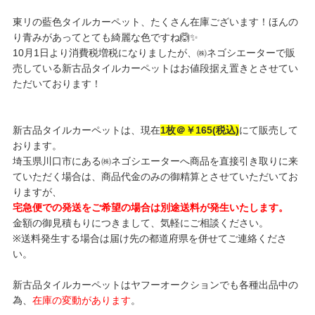
東リの藍色タイルカーペット、たくさん在庫ございます！ほんの
り青みがあってとても綺麗な色ですね🙆✨
10月1日より消費税増税になりましたが、㈱ネゴシエーターで販
売している新古品タイルカーペットはお値段据え置きとさせてい
ただいております！
新古品タイルカーペットは、現在
1枚＠￥165(税込)
にて販売して
おります。
埼玉県川口市にある㈱ネゴシエーターへ商品を直接引き取りに来
ていただく場合は、商品代金のみの御精算とさせていただいてお
りますが、
宅急便での発送をご希望の場合は別途送料が発生いたします。
金額の御見積もりにつきまして、気軽にご相談ください。
※送料発生する場合は届け先の都道府県を併せてご連絡くださ
い。
新古品タイルカーペットはヤフーオークションでも各種出品中の
為、
在庫の変動があります
。