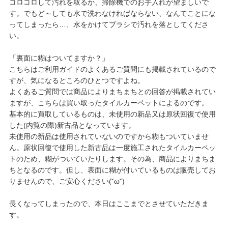
コロコロして汚れを取るか、掃除機でのお手入れが望ましいで
す。でもど～しても水で洗わなければならない、なんてことにな
ってしまったら…、水をかけてブラシで汚れを落としてくださ
い。
「裏面に糊はついてますか？」
こちらはご利用ガイドのよくあるご質問にも掲載されているので
すが、気になるところのひとつですよね。
よくあるご質問では商品によりまちまちとの回答が掲載されてい
ますが、こちらは買い取ったタイルカーペットによるのです。
基本的に買取しているものは、未使用の新品又は原状回復で使用
した(内覧の際)新古品となっています。
未使用の新品は使用されていないのですから糊もついていませ
ん。原状回復で使用した新古品は一度施工されたタイルカーペッ
トのため、糊がついていたりします。その為、商品によりまちま
ちとなるのです。但し、表面に糊が付いているものは販売してお
りませんので、ご安心ください(˘ω˘)
長くなってしまったので、本日はここまでとさせていただきま
す。