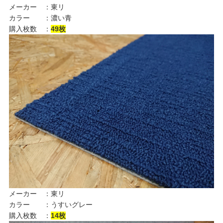
メーカー ：東リ
カラー ：濃い青
購入枚数 ：
49
枚
メーカー ：東リ
カラー ：うすいグレー
購入枚数 ：
14
枚